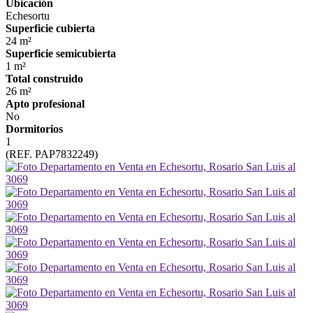
Ubicación
Echesortu
Superficie cubierta
24 m²
Superficie semicubierta
1 m²
Total construido
26 m²
Apto profesional
No
Dormitorios
1
(REF. PAP7832249)