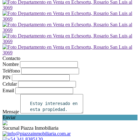
Contacto
Nombre
Teléfono
PIN
Celular
Email
Mensaje
Enviar
Sucursal Piazza Inmobiliaria
info@piazzainmobiliaria.com.ar
+54 341 8385120