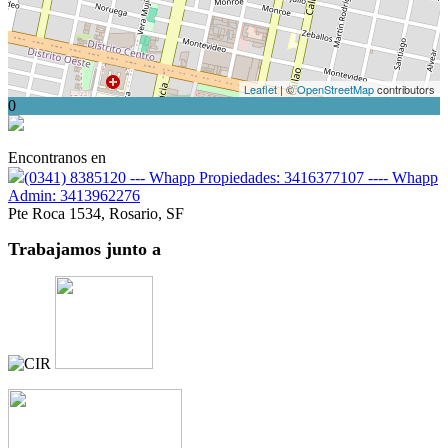
Leaflet
| ©
OpenStreetMap
contributors
0
Encontranos en
(0341) 8385120 --- Whapp Propiedades: 3416377107 ---- Whapp
Admin: 3413962276
Pte Roca 1534, Rosario, SF
Trabajamos junto
a