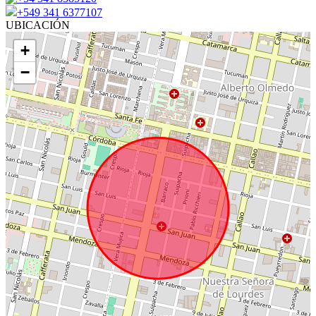
+549 341 6377107
UBICACIÓN
+
−