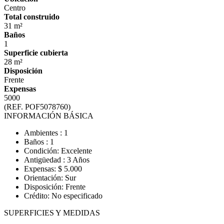
Centro
Total construido
31 m²
Baños
1
Superficie cubierta
28 m²
Disposición
Frente
Expensas
5000
(REF. POF5078760)
INFORMACIÓN BÁSICA
Ambientes : 1
Baños : 1
Condición: Excelente
Antigüedad : 3 Años
Expensas: $ 5.000
Orientación: Sur
Disposición: Frente
Crédito: No especificado
SUPERFICIES Y MEDIDAS