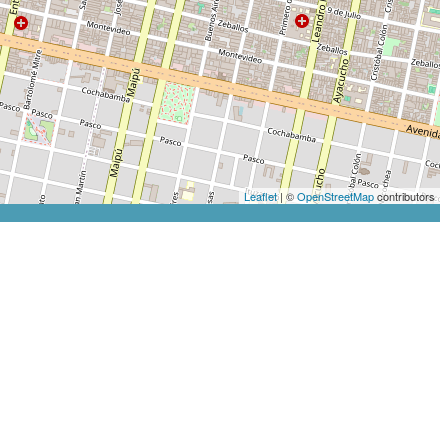
Leaflet
| ©
OpenStreetMap
contributors