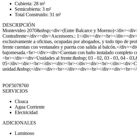
Cubierta: 28 m²
Semicubierta: 3 m²
Total Construido: 31 m²
DESCRIPCIÓN
Montevideo 2070&nbsp;<div>(Entre Balcarce y Moreno)</div><div>
Contrafrente</div><div>Ascensores.: 1</div><div><br></div><div><b
exclusivamente a oficinas, ocupadas por abogados, y todo tipo de pr
frente cuentan con ventanales y puerta con salida al balcón.</div><d
bajomesada.<br></div><div>Cuentan con baño instalado completo co
<br></div><div>Unidades al frente:&nbsp; 03 - 02, 03 - 03, 04 - 03,&
05</div><div><br></div><div><br></div><div><br></div><div>Consul
unidad.&nbsp;</div><div><br></div><div><br></div><div><br><
POF5078760
SERVICIOS
Cloaca
Agua Corriente
Electricidad
ADICIONALES
Luminoso