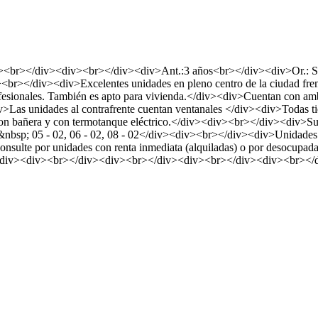
<br></div><div><br></div><div>Ant.:3 años<br></div><div>Or.: Su
r></div><div>Excelentes unidades en pleno centro de la ciudad frente
ofesionales. También es apto para vivienda.</div><div>Cuentan con am
iv>Las unidades al contrafrente cuentan ventanales </div><div>Todas ti
n bañera y con termotanque eléctrico.</div><div><br></div><div>Su
nbsp; 05 - 02, 06 - 02, 08 - 02</div><div><br></div><div>Unidades al c
te por unidades con renta inmediata (alquiladas) o por desocupadas
/div><div><br></div><div><br></div><div><br></div><div><br></