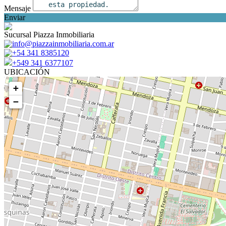
Mensaje
Enviar
Sucursal Piazza Inmobiliaria
info@piazzainmobiliaria.com.ar
+54 341 8385120
+549 341 6377107
UBICACIÓN
+
−