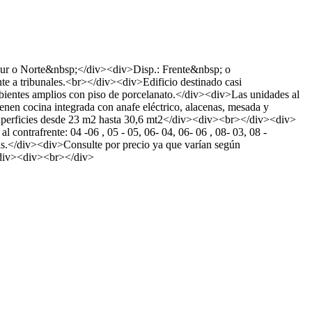
r o Norte&nbsp;</div><div>Disp.: Frente&nbsp; o
 a tribunales.<br></div><div>Edificio destinado casi
bientes amplios con piso de porcelanato.</div><div>Las unidades al
enen cocina integrada con anafe eléctrico, alacenas, mesada y
perficies desde 23 m2 hasta 30,6 mt2</div><div><br></div><div>
ontrafrente: 04 -06 , 05 - 05, 06- 04, 06- 06 , 08- 03, 08 -
.</div><div>Consulte por precio ya que varían según
div><div><br></div>